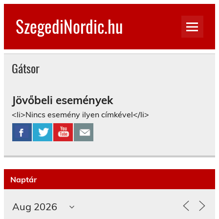
Skip
to
SzegediNordic.hu
content
Szegedi Nordic Walking oldal
Gátsor
Jövőbeli események
<li>Nincs esemény ilyen címkével</li>
Naptár