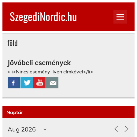
Skip
to
SzegediNordic.hu
content
Szegedi Nordic Walking oldal
föld
Jövőbeli események
<li>Nincs esemény ilyen címkével</li>
Naptár