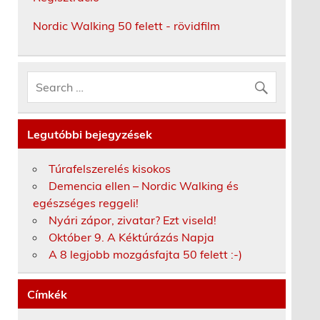
Nordic Walking 50 felett - rövidfilm
Legutóbbi bejegyzések
Túrafelszerelés kisokos
Demencia ellen – Nordic Walking és
egészséges reggeli!
Nyári zápor, zivatar? Ezt viseld!
Október 9. A Kéktúrázás Napja
A 8 legjobb mozgásfajta 50 felett :-)
Címkék