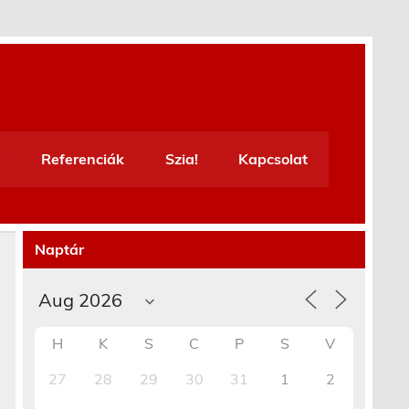
Referenciák
Szia!
Kapcsolat
Naptár
H
K
S
C
P
S
V
27
28
29
30
31
1
2