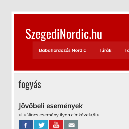
Skip
to
content
SzegediNordic.hu
Szegedi Nordic Walking oldal
Babahordozós Nordic
Túrák
T
fogyás
Jövőbeli események
<li>Nincs esemény ilyen címkével</li>