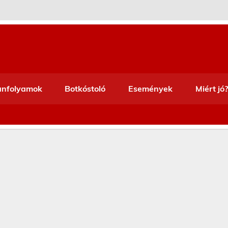
anfolyamok
Botkóstoló
Események
Miért jó?