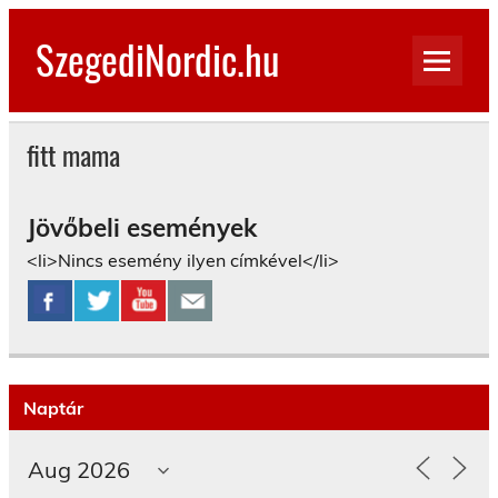
Skip
to
SzegediNordic.hu
content
Szegedi Nordic Walking oldal
fitt mama
Jövőbeli események
<li>Nincs esemény ilyen címkével</li>
Naptár