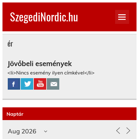
Skip
to
SzegediNordic.hu
content
Szegedi Nordic Walking oldal
ér
Jövőbeli események
<li>Nincs esemény ilyen címkével</li>
Naptár