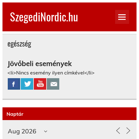
Skip
to
SzegediNordic.hu
content
Szegedi Nordic Walking oldal
egészség
Jövőbeli események
<li>Nincs esemény ilyen címkével</li>
Naptár