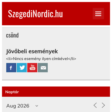
Skip
to
SzegediNordic.hu
content
Szegedi Nordic Walking oldal
csönd
Jövőbeli események
<li>Nincs esemény ilyen címkével</li>
Naptár