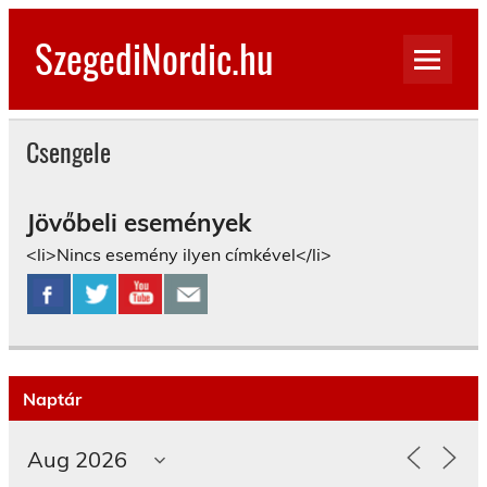
Skip
to
SzegediNordic.hu
content
Szegedi Nordic Walking oldal
Csengele
Jövőbeli események
<li>Nincs esemény ilyen címkével</li>
Naptár