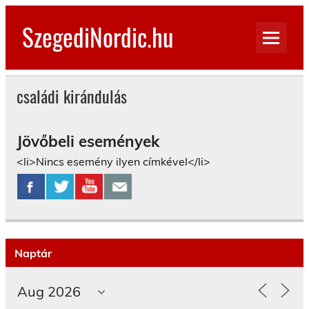
Skip
to
SzegediNordic.hu
content
Szegedi Nordic Walking oldal
családi kirándulás
Jövőbeli események
<li>Nincs esemény ilyen címkével</li>
Naptár