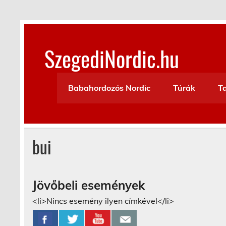
Skip
to
content
SzegediNordic.hu
Szegedi Nordic Walking oldal
Babahordozós Nordic
Túrák
T
bui
Jövőbeli események
<li>Nincs esemény ilyen címkével</li>