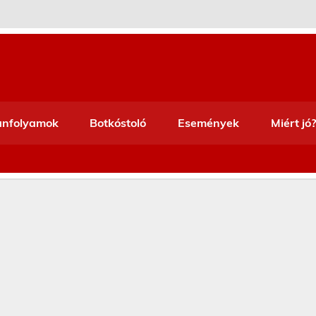
anfolyamok
Botkóstoló
Események
Miért jó?