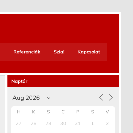
Referenciák
Szia!
Kapcsolat
Naptár
H
K
S
C
P
S
V
27
28
29
30
31
1
2