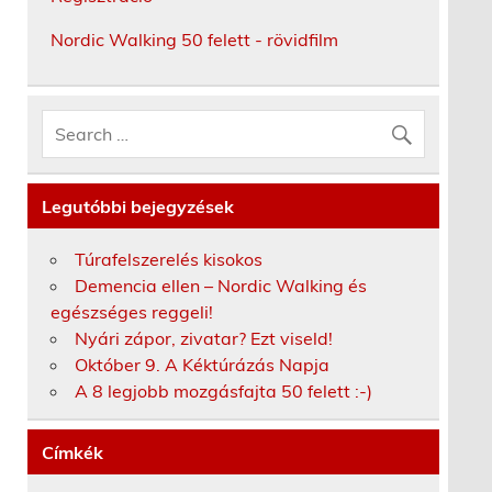
Nordic Walking 50 felett - rövidfilm
Legutóbbi bejegyzések
Túrafelszerelés kisokos
Demencia ellen – Nordic Walking és
egészséges reggeli!
Nyári zápor, zivatar? Ezt viseld!
Október 9. A Kéktúrázás Napja
A 8 legjobb mozgásfajta 50 felett :-)
Címkék