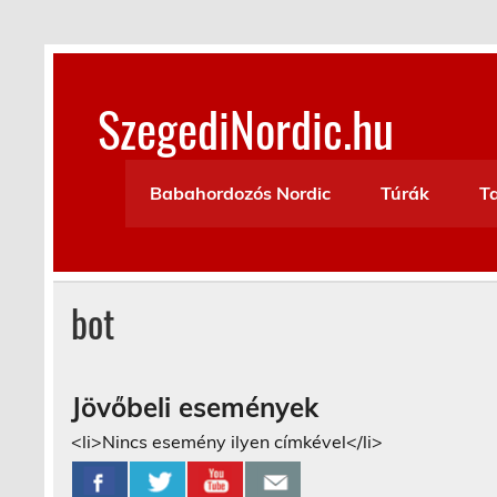
Skip
to
content
SzegediNordic.hu
Szegedi Nordic Walking oldal
Babahordozós Nordic
Túrák
T
bot
Jövőbeli események
<li>Nincs esemény ilyen címkével</li>