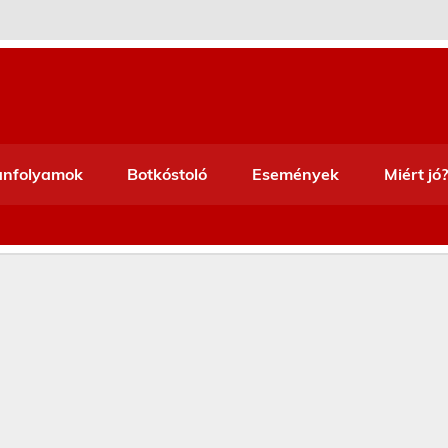
anfolyamok
Botkóstoló
Események
Miért jó?