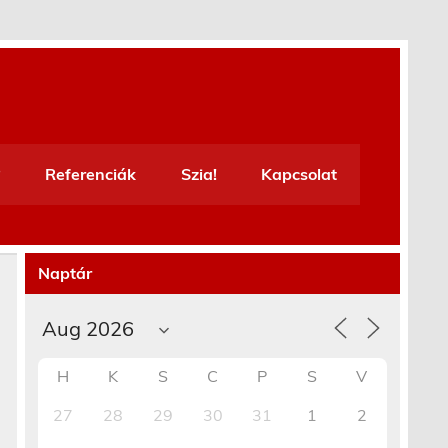
Referenciák
Szia!
Kapcsolat
Naptár
H
K
S
C
P
S
V
27
28
29
30
31
1
2