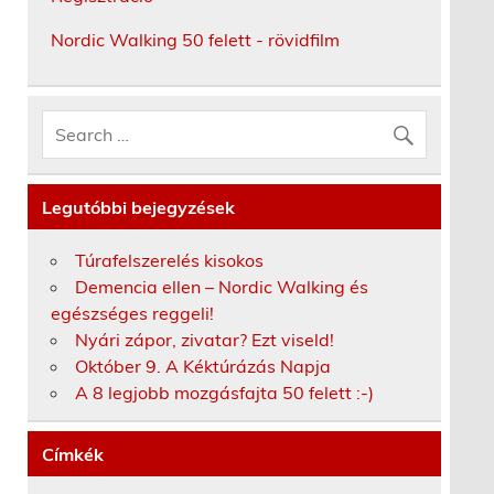
Nordic Walking 50 felett - rövidfilm
Legutóbbi bejegyzések
Túrafelszerelés kisokos
Demencia ellen – Nordic Walking és
egészséges reggeli!
Nyári zápor, zivatar? Ezt viseld!
Október 9. A Kéktúrázás Napja
A 8 legjobb mozgásfajta 50 felett :-)
Címkék