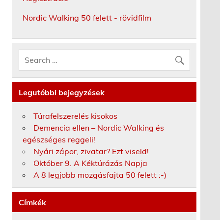
Nordic Walking 50 felett - rövidfilm
Legutóbbi bejegyzések
Túrafelszerelés kisokos
Demencia ellen – Nordic Walking és
egészséges reggeli!
Nyári zápor, zivatar? Ezt viseld!
Október 9. A Kéktúrázás Napja
A 8 legjobb mozgásfajta 50 felett :-)
Címkék