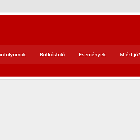
anfolyamok
Botkóstoló
Események
Miért jó?