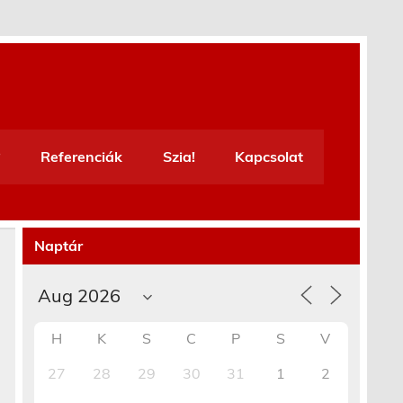
Referenciák
Szia!
Kapcsolat
Naptár
H
K
S
C
P
S
V
27
28
29
30
31
1
2