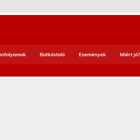
anfolyamok
Botkóstoló
Események
Miért jó?