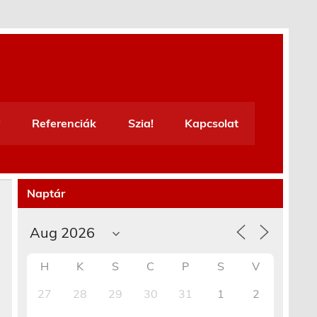
Referenciák
Szia!
Kapcsolat
Naptár
H
K
S
C
P
S
V
27
28
29
30
31
1
2