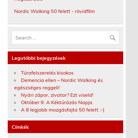
Nordic Walking 50 felett - rövidfilm
Legutóbbi bejegyzések
Túrafelszerelés kisokos
Demencia ellen – Nordic Walking és
egészséges reggeli!
Nyári zápor, zivatar? Ezt viseld!
Október 9. A Kéktúrázás Napja
A 8 legjobb mozgásfajta 50 felett :-)
Címkék