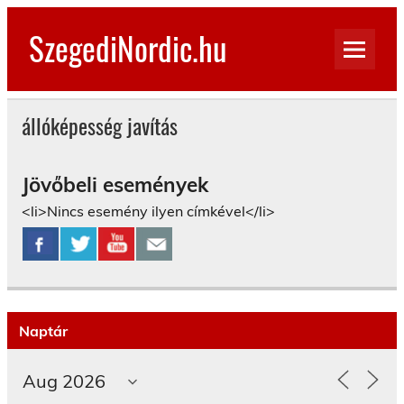
Skip
to
SzegediNordic.hu
content
Szegedi Nordic Walking oldal
állóképesség javítás
Jövőbeli események
<li>Nincs esemény ilyen címkével</li>
Naptár