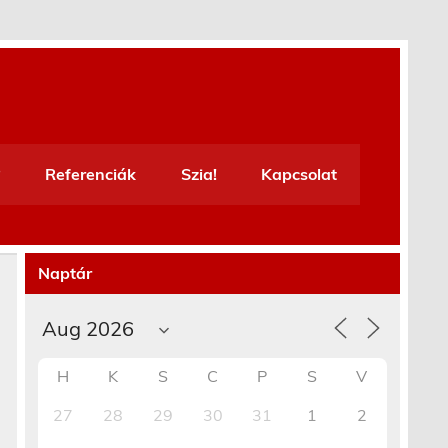
Referenciák
Szia!
Kapcsolat
Naptár
H
K
S
C
P
S
V
27
28
29
30
31
1
2