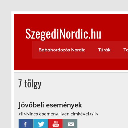
Skip
to
content
SzegediNordic.hu
Szegedi Nordic Walking oldal
Babahordozós Nordic
Túrák
T
7 tölgy
Jövőbeli események
<li>Nincs esemény ilyen címkével</li>