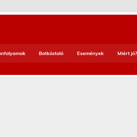
anfolyamok
Botkóstoló
Események
Miért jó?