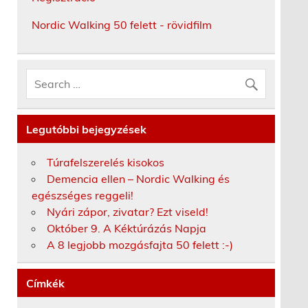
Nordic Walking 50 felett - rövidfilm
Legutóbbi bejegyzések
Túrafelszerelés kisokos
Demencia ellen – Nordic Walking és
egészséges reggeli!
Nyári zápor, zivatar? Ezt viseld!
Október 9. A Kéktúrázás Napja
A 8 legjobb mozgásfajta 50 felett :-)
Címkék