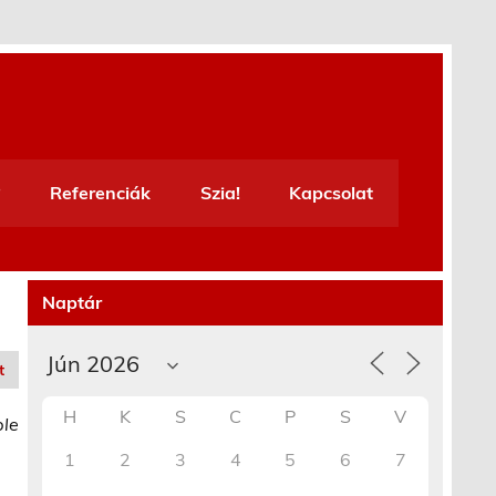
Referenciák
Szia!
Kapcsolat
Naptár
t
H
K
S
C
P
S
V
ble
1
2
3
4
5
6
7