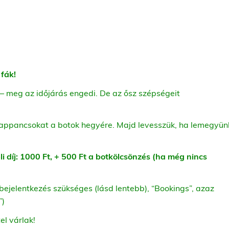
 fák!
– meg az időjárás engedi. De az ősz szépségeit
k tappancsokat a botok hegyére. Majd levesszük, ha lemegyün
i díj: 1000 Ft, + 500 Ft a botkölcsönzés (ha még nincs
).
bejelentkezés szükséges (lásd lentebb), “Bookings”, azaz
”)
el várlak!