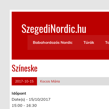
Skip
to
content
SzegediNordic.hu
Szegedi Nordic Walking oldal
Babahordozós Nordic
Túrák
T
Színeske
2017-10-15
Kocsis Mária
Időpont
Date(s) - 15/10/2017
15:00 - 16:30