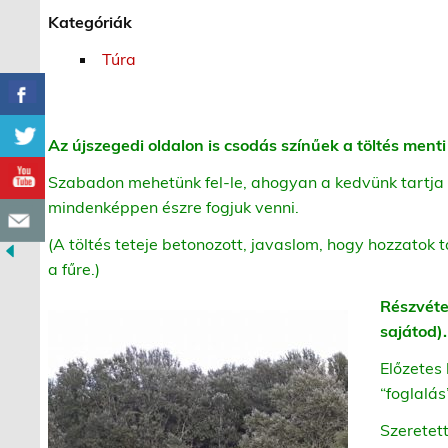
Kategóriák
Túra
Az újszegedi oldalon is csodás színűek a töltés menti
Szabadon mehetünk fel-le, ahogyan a kedvünk tartja 
mindenképpen észre fogjuk venni.
(A töltés teteje betonozott, javaslom, hogy hozzato
a fűre.)
Részvétel
sajátod
Előzetes 
“foglalás
Szeretett