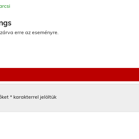
arcsi
ngs
 zárva erre az eseményre.
őket
*
karakterrel jelöltük