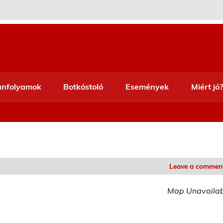
anfolyamok
Botkóstoló
Események
Miért jó?
Leave a commen
Map Unavaila