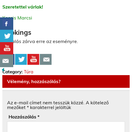
Szeretettel várlak!
Kocsis Marcsi
Bookings
Foglalás zárva erre az eseményre.
Category:
Túra
Vélemény, hozzászólás?
Az e-mail címet nem tesszük közzé.
A kötelező
mezőket
*
karakterrel jelöltük
Hozzászólás
*