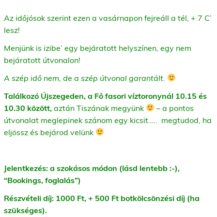
Az időjósok szerint ezen a vasárnapon fejreáll a tél, + 7 C’
lesz!
Menjünk is izibe’ egy bejáratott helyszínen, egy nem
bejáratott útvonalon!
A szép idő nem, de a szép útvonal garantált.
Találkozó Újszegeden, a Fő fasori víztoronynál 10.15 és
10.30 között,
aztán Tiszának megyünk
– a pontos
útvonalat meglepinek szánom egy kicsit….. megtudod, ha
eljössz és bejárod velünk
Jelentkezés: a szokásos módon (lásd lentebb :-),
“Bookings, foglalás”)
Részvételi díj: 1000 Ft, + 500 Ft botkölcsönzési díj (ha
szükséges).