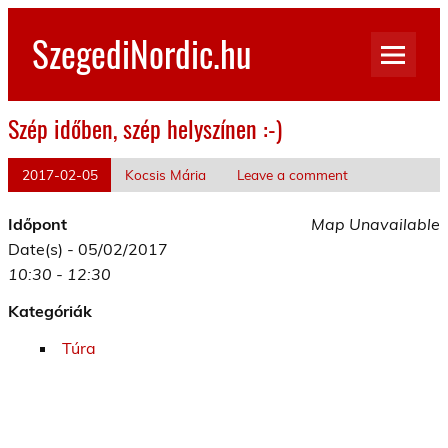
Skip
to
SzegediNordic.hu
content
Szegedi Nordic Walking oldal
Szép időben, szép helyszínen :-)
2017-02-05
Kocsis Mária
Leave a comment
Időpont
Map Unavailable
Date(s) - 05/02/2017
10:30 - 12:30
Kategóriák
Túra