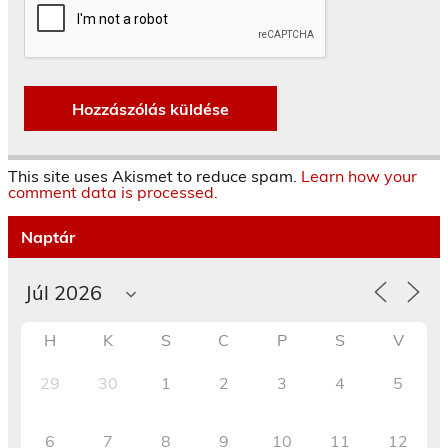
This site uses Akismet to reduce spam.
Learn how your
comment data is processed.
Naptár
H
K
S
C
P
S
V
29
30
1
2
3
4
5
6
7
8
9
10
11
12