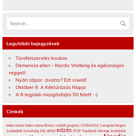
Legutóbbi bejegyzések
Túrafelszerelés kisokos
Demencia ellen – Nordic Walking és egészséges
reggeli!
Nyári zápor, zivatar? Ezt viseld!
Október 9. A Kéktúrázás Napja
A 8 legjobb mozgásfajta 50 felett :-)
Címkék
baba-mama
baba-mama fitnesz
családi program
CSOMSZISZ
Csongrád Megyei
edzés
Szabadidő Szövetség
Dél-alföld
EFOP
Facebook
hétvége
kirándulás