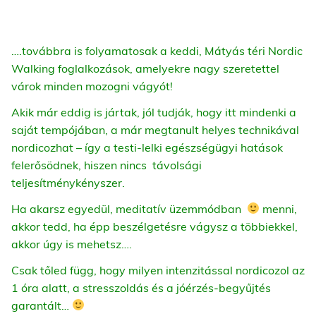
….továbbra is folyamatosak a keddi, Mátyás téri Nordic
Walking foglalkozások, amelyekre nagy szeretettel
várok minden mozogni vágyót!
Akik már eddig is jártak, jól tudják, hogy itt mindenki a
saját tempójában, a már megtanult helyes technikával
nordicozhat – így a testi-lelki egészségügyi hatások
felerősödnek, hiszen nincs távolsági
teljesítménykényszer.
Ha akarsz egyedül, meditatív üzemmódban
menni,
akkor tedd, ha épp beszélgetésre vágysz a többiekkel,
akkor úgy is mehetsz….
Csak tőled függ, hogy milyen intenzitással nordicozol az
1 óra alatt, a stresszoldás és a jóérzés-begyűjtés
garantált…