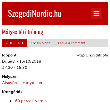
Skip
to
SzegediNordic.hu
content
Szegedi Nordic Walking oldal
Mátyás téri tréning
2018-10-16
Kocsis Mária
Leave a comment
Időpont
Map Unavailable
Date(s) - 16/10/2018
17:30 - 18:30
Helyszín
Alsóváros, Mátyás tér
Kategóriák
60 perces Nordic