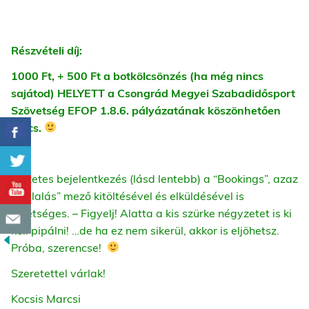
Részvételi díj:
1000 Ft, + 500 Ft a botkölcsönzés (ha még nincs
sajátod) HELYETT a Csongrád Megyei Szabadidősport
Szövetség EFOP 1.8.6. pályázatának köszönhetően
nincs.
Előzetes bejelentkezés (lásd lentebb) a “Bookings”, azaz
“foglalás” mező kitöltésével és elküldésével is
lehetséges. –
Figyelj! Alatta a kis szürke négyzetet is ki
kell pipálni! …de ha ez nem sikerül, akkor is eljöhetsz.
Próba, szerencse!
Szeretettel várlak!
Kocsis Marcsi