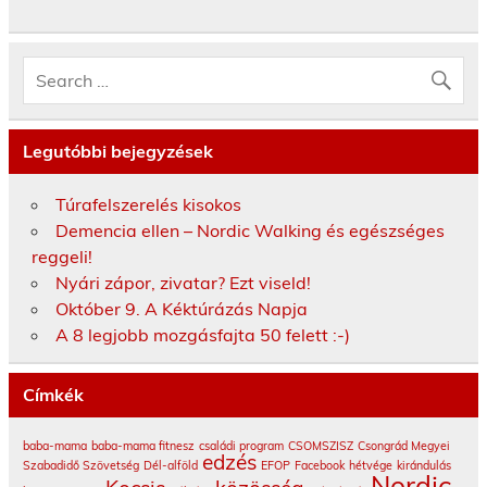
Legutóbbi bejegyzések
Túrafelszerelés kisokos
Demencia ellen – Nordic Walking és egészséges
reggeli!
Nyári zápor, zivatar? Ezt viseld!
Október 9. A Kéktúrázás Napja
A 8 legjobb mozgásfajta 50 felett :-)
Címkék
baba-mama
baba-mama fitnesz
családi program
CSOMSZISZ
Csongrád Megyei
edzés
Szabadidő Szövetség
Dél-alföld
EFOP
Facebook
hétvége
kirándulás
Nordic