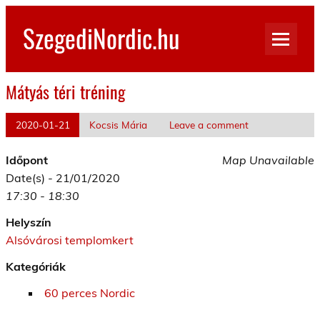
Skip
to
SzegediNordic.hu
content
Szegedi Nordic Walking oldal
Mátyás téri tréning
2020-01-21
Kocsis Mária
Leave a comment
Időpont
Map Unavailable
Date(s) - 21/01/2020
17:30 - 18:30
Helyszín
Alsóvárosi templomkert
Kategóriák
60 perces Nordic