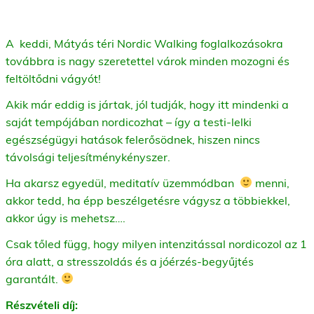
A keddi, Mátyás téri Nordic Walking foglalkozásokra
továbbra is nagy szeretettel várok minden mozogni és
feltöltődni vágyót!
Akik már eddig is jártak, jól tudják, hogy itt mindenki a
saját tempójában nordicozhat – így a testi-lelki
egészségügyi hatások felerősödnek, hiszen nincs
távolsági teljesítménykényszer.
Ha akarsz egyedül, meditatív üzemmódban
menni,
akkor tedd, ha épp beszélgetésre vágysz a többiekkel,
akkor úgy is mehetsz….
Csak tőled függ, hogy milyen intenzitással nordicozol az 1
óra alatt, a stresszoldás és a jóérzés-begyűjtés
garantált.
Részvételi díj: