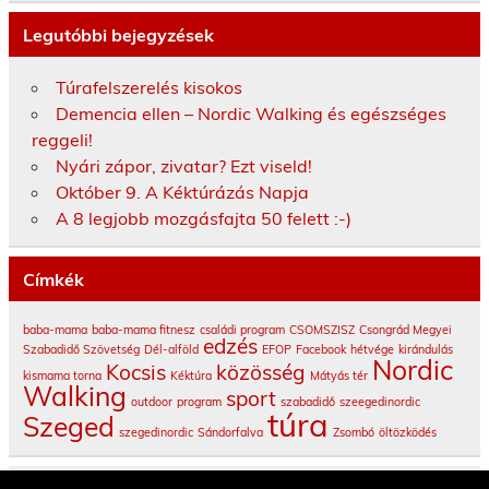
Legutóbbi bejegyzések
Túrafelszerelés kisokos
Demencia ellen – Nordic Walking és egészséges
reggeli!
Nyári zápor, zivatar? Ezt viseld!
Október 9. A Kéktúrázás Napja
A 8 legjobb mozgásfajta 50 felett :-)
Címkék
baba-mama
baba-mama fitnesz
családi program
CSOMSZISZ
Csongrád Megyei
edzés
Szabadidő Szövetség
Dél-alföld
EFOP
Facebook
hétvége
kirándulás
Nordic
Kocsis
közösség
kismama torna
Kéktúra
Mátyás tér
Walking
sport
outdoor
program
szabadidő
szeegedinordic
túra
Szeged
szegedinordic
Sándorfalva
Zsombó
öltözködés