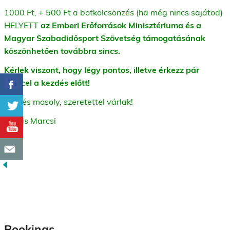
1000 Ft, + 500 Ft a botkölcsönzés (ha még nincs sajátod)
HELYETT
az Emberi Erőforrások Minisztériuma és a
Magyar Szabadidősport Szövetség támogatásának
köszönhetően továbbra sincs.
Kérlek viszont, hogy légy pontos, illetve érkezz pár
perccel a kezdés előtt!
Üdv és mosoly, szeretettel várlak!
Kocsis Marcsi
Bookings