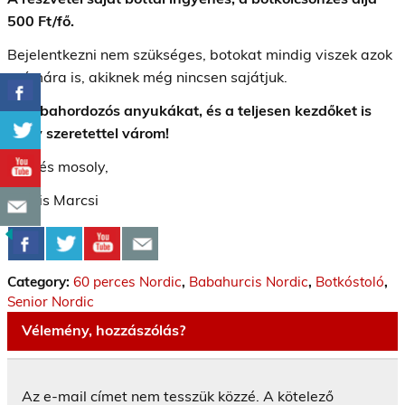
500 Ft/fő.
Bejelentkezni nem szükséges, botokat mindig viszek azok
számára is, akiknek még nincsen sajátjuk.
A babahordozós anyukákat, és a teljesen kezdőket is
nagy szeretettel várom!
Üdv és mosoly,
Kocsis Marcsi
Category:
60 perces Nordic
,
Babahurcis Nordic
,
Botkóstoló
,
Senior Nordic
Vélemény, hozzászólás?
Az e-mail címet nem tesszük közzé.
A kötelező