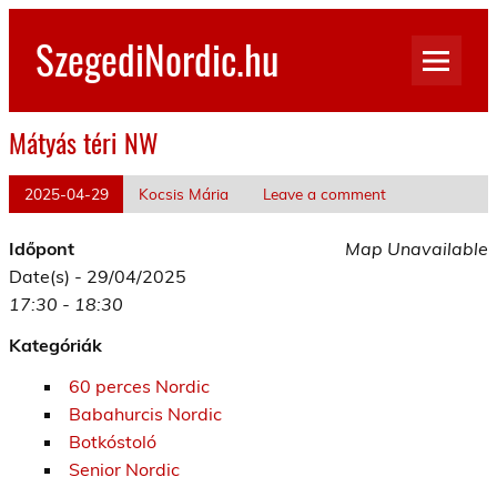
Skip
to
SzegediNordic.hu
content
Szegedi Nordic Walking oldal
Mátyás téri NW
2025-04-29
Kocsis Mária
Leave a comment
Időpont
Map Unavailable
Date(s) - 29/04/2025
17:30 - 18:30
Kategóriák
60 perces Nordic
Babahurcis Nordic
Botkóstoló
Senior Nordic