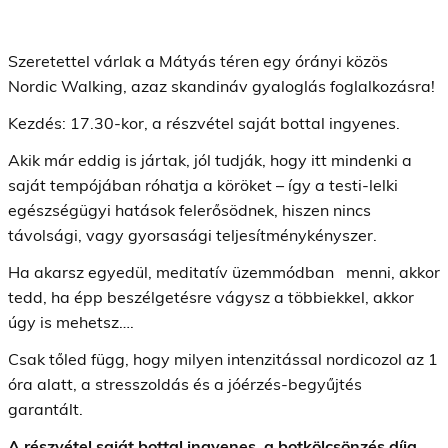
Szeretettel várlak a Mátyás téren egy órányi közös
Nordic Walking, azaz skandináv gyaloglás foglalkozásra!
Kezdés: 17.30-kor, a részvétel saját bottal ingyenes.
Akik már eddig is jártak, jól tudják, hogy itt mindenki a
saját tempójában róhatja a köröket – így a testi-lelki
egészségügyi hatások felerősödnek, hiszen nincs
távolsági, vagy gyorsasági teljesítménykényszer.
Ha akarsz egyedül, meditatív üzemmódban menni, akkor
tedd, ha épp beszélgetésre vágysz a többiekkel, akkor
úgy is mehetsz….
Csak tőled függ, hogy milyen intenzitással nordicozol az 1
óra alatt, a stresszoldás és a jóérzés-begyűjtés
garantált.
A részvétel saját bottal ingyenes, a botkölcsönzés díja