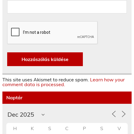
This site uses Akismet to reduce spam.
Learn how your
comment data is processed.
Naptár
H
K
S
C
P
S
V