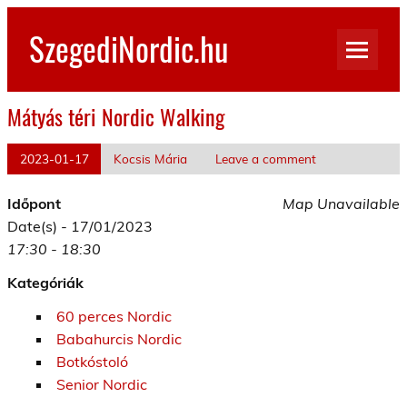
Skip
to
SzegediNordic.hu
content
Szegedi Nordic Walking oldal
Mátyás téri Nordic Walking
2023-01-17
Kocsis Mária
Leave a comment
Időpont
Map Unavailable
Date(s) - 17/01/2023
17:30 - 18:30
Kategóriák
60 perces Nordic
Babahurcis Nordic
Botkóstoló
Senior Nordic