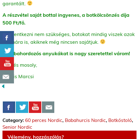
garantált.
A részvétel saját bottal ingyenes, a botkölcsönzés díja
500 Ft/fő.
Bejelentkezni nem szükséges, botokat mindig viszek azok
számára is, akiknek még nincsen sajátjuk.
A babahordozós anyukákat is nagy szeretettel várom!
Üdv és mosoly,
Kocsis Marcsi
Category:
60 perces Nordic
,
Babahurcis Nordic
,
Botkóstoló
,
Senior Nordic
Vélemény, hozzászólás?