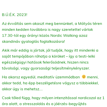
B.Ú.É.K. 2023!
Az évváltás sem akaszt meg bennünket, a Mátyás téren
minden kedden továbbra is nagy szeretettel várlak
17.30-tól egy órányi közös Nordic Walking azaz
skandináv gyaloglás foglalkozásra!
Akik már eddig is jártak, jól tudják, hogy itt mindenki a
saját tempójában róhatja a köröket – így a testi-lelki
egészségügyi hatások felerősödnek, hiszen nincs
távolsági, vagy gyorsasági teljesítménykényszer.
Ha akarsz egyedül, meditatív üzemmódban
menni,
akkor tedd, ha épp beszélgetésre vágysz a többiekkel,
akkor úgy is mehetsz….
Csak tőled függ, hogy milyen intenzitással nordicozol az 1
óra alatt, a stresszoldás és a jóérzés-begyűjtés