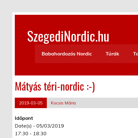
Skip
to
content
SzegediNordic.hu
Szegedi Nordic Walking oldal
Babahordozós Nordic
Túrák
T
Mátyás téri-nordic :-)
2019-03-05
Kocsis Mária
Időpont
Date(s) - 05/03/2019
17:30 - 18:30