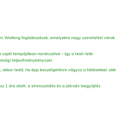
ic Walking foglalkozások, amelyekre nagy szeretettel várok
 a saját tempójában nordicozhat – így a testi-lelki
olsági teljesítménykényszer.
 akkor tedd, ha épp beszélgetésre vágysz a többiekkel, akk
az 1 óra alatt, a stresszoldás és a jóérzés-begyűjtés