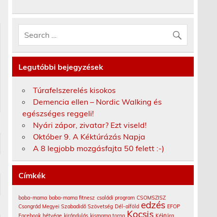
Legutóbbi bejegyzések
Túrafelszerelés kisokos
Demencia ellen – Nordic Walking és
egészséges reggeli!
Nyári zápor, zivatar? Ezt viseld!
Október 9. A Kéktúrázás Napja
A 8 legjobb mozgásfajta 50 felett :-)
Címkék
baba-mama
baba-mama fitnesz
családi program
CSOMSZISZ
edzés
Csongrád Megyei Szabadidő Szövetség
Dél-alföld
EFOP
Kocsis
Facebook
hétvége
kirándulás
kismama torna
Kéktúra