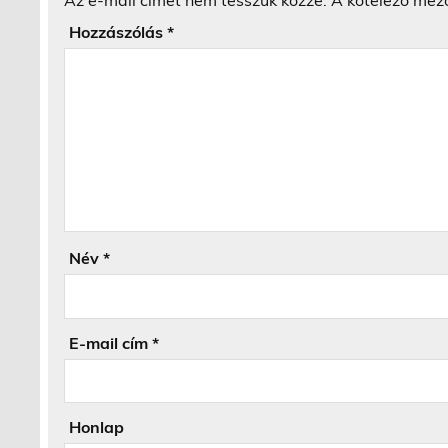
Az e-mail címet nem tesszük közzé.
A kötelező mez
Hozzászólás
*
Név
*
E-mail cím
*
Honlap