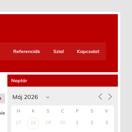
Referenciák
Szia!
Kapcsolat
Naptár
t
H
K
S
C
P
S
V
ble
27
29
30
1
2
3
28