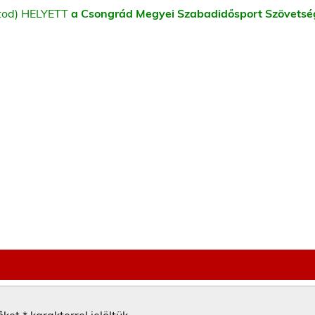
átod) HELYETT
a Csongrád Megyei Szabadidősport Szövetsé