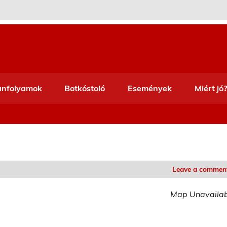
anfolyamok
Botkóstoló
Események
Miért jó?
Leave a commen
Map Unavaila