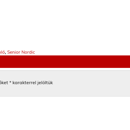
oló
,
Senior Nordic
őket
*
karakterrel jelöltük