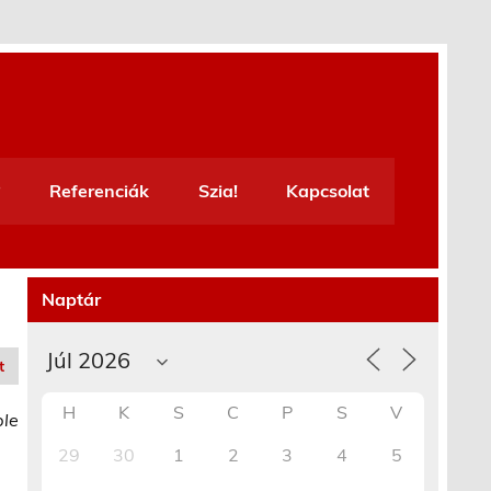
Referenciák
Szia!
Kapcsolat
Naptár
t
H
K
S
C
P
S
V
ble
29
30
1
2
3
4
5