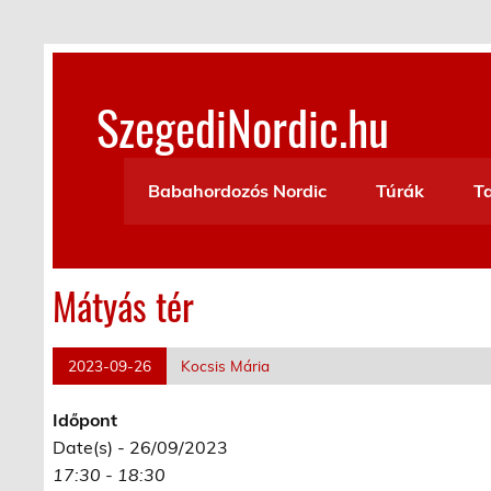
Skip
to
content
SzegediNordic.hu
Szegedi Nordic Walking oldal
Babahordozós Nordic
Túrák
T
Mátyás tér
2023-09-26
Kocsis Mária
Időpont
Date(s) - 26/09/2023
17:30 - 18:30