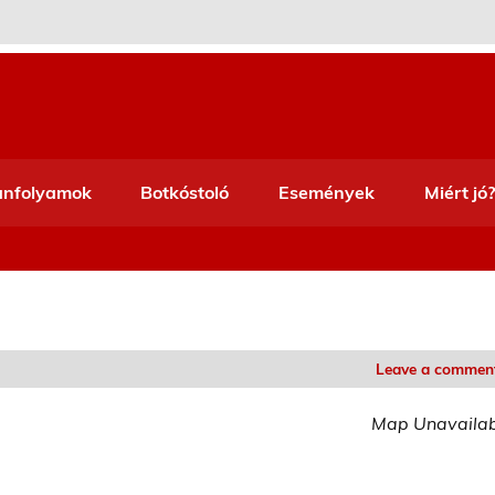
anfolyamok
Botkóstoló
Események
Miért jó?
Leave a commen
Map Unavaila