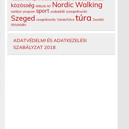
Nordic Walking
közösség
Mátyás tér
sport
outdoor
program
szabadidő
szeegedinordic
túra
Szeged
szegedinordic
Sándorfalva
Zsombó
öltözködés
ADATVÉDELMI ÉS ADATKEZELÉSI
SZABÁLYZAT 2018.