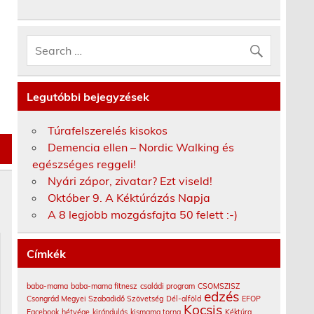
Legutóbbi bejegyzések
Túrafelszerelés kisokos
Demencia ellen – Nordic Walking és
egészséges reggeli!
Nyári zápor, zivatar? Ezt viseld!
Október 9. A Kéktúrázás Napja
A 8 legjobb mozgásfajta 50 felett :-)
Címkék
baba-mama
baba-mama fitnesz
családi program
CSOMSZISZ
edzés
Csongrád Megyei Szabadidő Szövetség
Dél-alföld
EFOP
Kocsis
Facebook
hétvége
kirándulás
kismama torna
Kéktúra