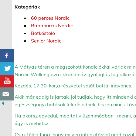
Kategóriák
60 perces Nordic
Babahurcis Nordic
Botkóstoló
Senior Nordic
A Mátyás téren a megszokott kondiciókkal várlak min
Nordic Walking azaz skandináv gyaloglás foglalkozás
Kezdés: 17.30-kor,a részvétel saját bottal ingyenes.
Akik már eddig is jártak, jól tudják, hogy itt mindenki 
egészségügyi hatások felerősödnek, hiszen nincs táv
Ha akarsz egyedül, meditatív üzemmódban menni, akk
úgy is mehetsz….
Csak tőled függ, hogy milyen intenzitással nordicozol 