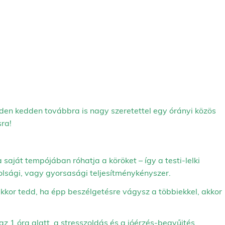
den kedden továbbra is nagy szeretettel egy órányi közös
ra!
a saját tempójában róhatja a köröket – így a testi-lelki
olsági, vagy gyorsasági teljesítménykényszer.
or tedd, ha épp beszélgetésre vágysz a többiekkel, akkor
az 1 óra alatt, a stresszoldás és a jóérzés-begyűjtés