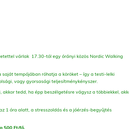
tettel várlak 17.30-tól egy órányi közös Nordic Walking
a saját tempójában róhatja a köröket – így a testi-lelki
olsági, vagy gyorsasági teljesítménykényszer.
 akkor tedd, ha épp beszélgetésre vágysz a többiekkel, akk
az 1 óra alatt, a stresszoldás és a jóérzés-begyűjtés
a 500 Ft/fő.