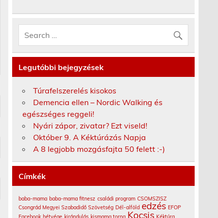
Legutóbbi bejegyzések
Túrafelszerelés kisokos
Demencia ellen – Nordic Walking és
egészséges reggeli!
Nyári zápor, zivatar? Ezt viseld!
Október 9. A Kéktúrázás Napja
A 8 legjobb mozgásfajta 50 felett :-)
Címkék
baba-mama
baba-mama fitnesz
családi program
CSOMSZISZ
edzés
Csongrád Megyei Szabadidő Szövetség
Dél-alföld
EFOP
Kocsis
Facebook
hétvége
kirándulás
kismama torna
Kéktúra