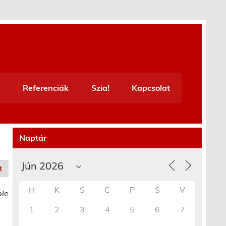
Referenciák
Szia!
Kapcsolat
Naptár
t
H
K
S
C
P
S
V
ble
1
2
3
4
5
6
7