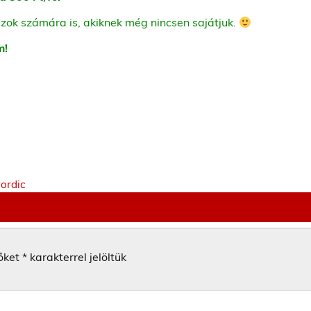
zok számára is, akiknek még nincsen sajátjuk.
m!
Nordic
őket
*
karakterrel jelöltük