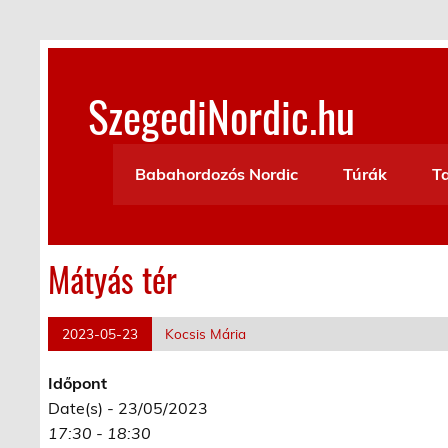
Skip
to
content
SzegediNordic.hu
Szegedi Nordic Walking oldal
Babahordozós Nordic
Túrák
T
Mátyás tér
2023-05-23
Kocsis Mária
Időpont
Date(s) - 23/05/2023
17:30 - 18:30