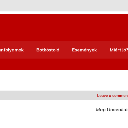
anfolyamok
Botkóstoló
Események
Miért jó?
Leave a commen
Map Unavaila