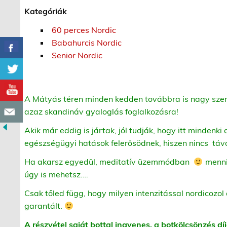
Kategóriák
60 perces Nordic
Babahurcis Nordic
Senior Nordic
A Mátyás téren minden kedden továbbra is nagy szere
azaz skandináv gyaloglás foglalkozásra!
Akik már eddig is jártak, jól tudják, hogy itt mindenki 
egészségügyi hatások felerősödnek, hiszen nincs táv
Ha akarsz egyedül, meditatív üzemmódban
menni,
úgy is mehetsz….
Csak tőled függ, hogy milyen intenzitással nordicozol 
garantált.
A részvétel saját bottal ingyenes, a botkölcsönzés díj