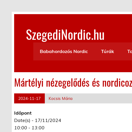
Skip
to
content
SzegediNordic.hu
Szegedi Nordic Walking oldal
Babahordozós Nordic
Túrák
T
Mártélyi nézegelődés és nordico
2024-11-17
Kocsis Mária
Időpont
Date(s) - 17/11/2024
10:00 - 13:00