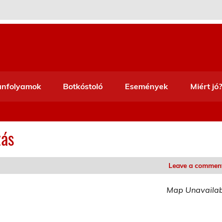
anfolyamok
Botkóstoló
Események
Miért jó?
zás
Leave a commen
Map Unavaila