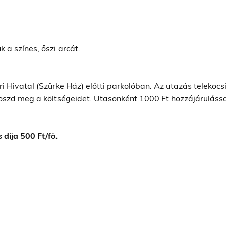
a színes, őszi arcát.
 Hivatal (Szürke Ház) előtti parkolóban. Az utazás telekocs
 oszd meg a költségeidet. Utasonként 1000 Ft hozzájáruláss
 díja 500 Ft/fő.