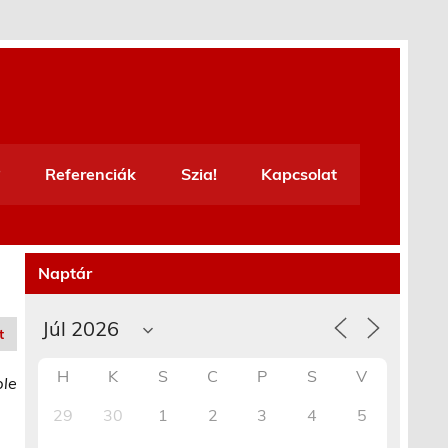
Referenciák
Szia!
Kapcsolat
Naptár
t
H
K
S
C
P
S
V
ble
29
30
1
2
3
4
5