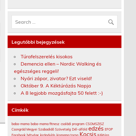
Legutóbbi bejegyzések
Túrafelszerelés kisokos
Demencia ellen – Nordic Walking és
egészséges reggeli!
Nyári zápor, zivatar? Ezt viseld!
Október 9. A Kéktúrázás Napja
A 8 legjobb mozgásfajta 50 felett :-)
Címkék
baba-mama
baba-mama fitnesz
családi program
CSOMSZISZ
edzés
Csongrád Megyei Szabadidő Szövetség
Dél-alföld
EFOP
Kocsis
Facebook
hétvége
kirándulás
kismama torna
Kéktúra