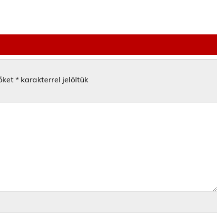
őket
*
karakterrel jelöltük