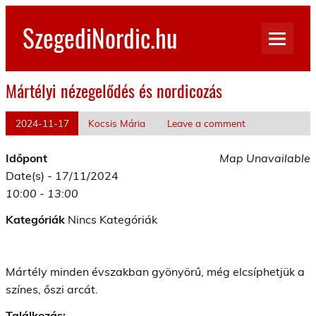
Skip
to
SzegediNordic.hu
content
Szegedi Nordic Walking oldal
Mártélyi nézegelődés és nordicozás
2024-11-17
Kocsis Mária
Leave a comment
Időpont
Map Unavailable
Date(s) - 17/11/2024
10:00 - 13:00
Kategóriák
Nincs Kategóriák
Mártély minden évszakban gyönyörű, még elcsíphetjük a
színes, őszi arcát.
Találkozás: