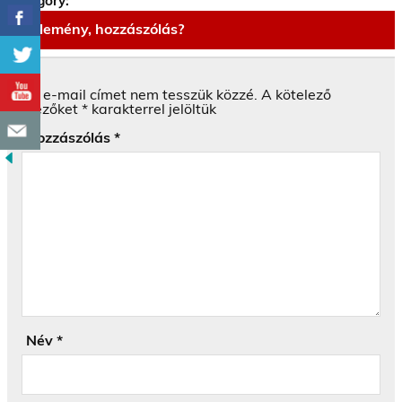
Category:
Vélemény, hozzászólás?
Az e-mail címet nem tesszük közzé.
A kötelező
mezőket
*
karakterrel jelöltük
Hozzászólás
*
Név
*