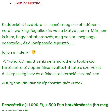
Senior Nordic
Keddenként továbbra is – a már megszokott időben –
nordic walking-foglalkozás van a Mátyás téren. Már nem
is írom, hogy babahordozós, meg senior, meg hogy
egészség-, és állóképesség fejlesztő……
Jöjjön mindenki!
A “körjárat” miatt senki nem marad el a többiektől
tartósan, a táv optimálisan változtatható a szervezet
állóképességéhez és a fokozatos terheléshez mérten.
A fürgébb lábúaknak lépésszámlálót viszek.
Részvételi díj: 1000 Ft, + 500 Ft a botkölcsönzés (ha még
nincs sajátod).