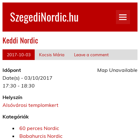
Skip
to
SzegediNordic.hu
content
Szegedi Nordic Walking oldal
Keddi Nordic
2017-10-03
Kocsis Mária
Leave a comment
Időpont
Map Unavailable
Date(s) - 03/10/2017
17:30 - 18:30
Helyszín
Alsóvárosi templomkert
Kategóriák
60 perces Nordic
Babahurcis Nordic