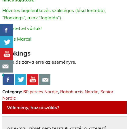
Előzetes bejelentkezés szükséges (lásd lentebb),
“Bookings”, azaz “foglalás”)
Szeretettel várlak!
Kocsis Marcsi
Bookings
Foglalás zárva erre az eseményre.
Category:
60 perces Nordic
,
Babahurcis Nordic
,
Senior
Nordic
Vélemény, hozzászólás?
Az e-mail címet nem tesszük közzé.
A kötelező