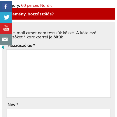
Category:
60 perces Nordic
Vélemény, hozzászólás?
Az e-mail címet nem tesszük közzé.
A kötelező
mezőket
*
karakterrel jelöltük
Hozzászólás
*
Név
*