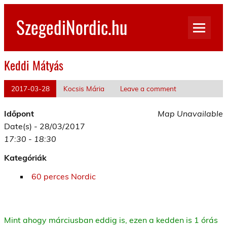
Skip
to
SzegediNordic.hu
content
Szegedi Nordic Walking oldal
Keddi Mátyás
2017-03-28
Kocsis Mária
Leave a comment
Időpont
Map Unavailable
Date(s) - 28/03/2017
17:30 - 18:30
Kategóriák
60 perces Nordic
Mint ahogy márciusban eddig is, ezen a kedden is 1 órás