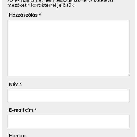
Az e-mail címet nem tesszük közzé.
A kötelező
mezőket
*
karakterrel jelöltük
Hozzászólás
*
Név
*
E-mail cím
*
Honlap