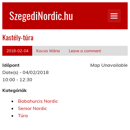
Skip
to
SzegediNordic.hu
content
Szegedi Nordic Walking oldal
Kastély-túra
2018-02-04
Kocsis Mária
Leave a comment
Időpont
Map Unavailable
Date(s) - 04/02/2018
10:00 - 12:30
Kategóriák
Babahurcis Nordic
Senior Nordic
Túra