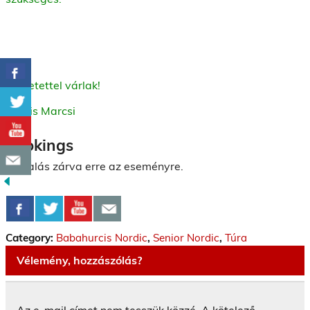
Szeretettel várlak!
Kocsis Marcsi
Bookings
Foglalás zárva erre az eseményre.
Category:
Babahurcis Nordic
,
Senior Nordic
,
Túra
Vélemény, hozzászólás?