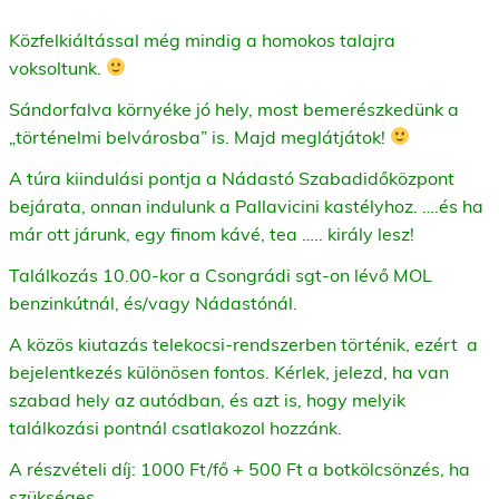
Közfelkiáltással még mindig a homokos talajra
voksoltunk.
Sándorfalva környéke jó hely, most bemerészkedünk a
„történelmi belvárosba” is.
Majd meglátjátok!
A túra kiindulási pontja a Nádastó Szabadidőközpont
bejárata, onnan indulunk a Pallavicini kastélyhoz. ….és ha
már ott járunk, egy finom kávé, tea ….. király lesz!
Találkozás 10.00-kor a Csongrádi sgt-on lévő MOL
benzinkútnál, és/vagy Nádastónál.
A közös kiutazás telekocsi-rendszerben történik, ezért a
bejelentkezés különösen fontos. Kérlek, jelezd, ha van
szabad hely az autódban, és azt is, hogy melyik
találkozási pontnál csatlakozol hozzánk.
A részvételi díj: 1000 Ft/fő + 500 Ft a botkölcsönzés, ha
szükséges.