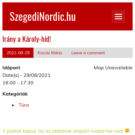
Skip
to
SzegediNordic.hu
content
Szegedi Nordic Walking oldal
Irány a Károly-híd!
2021-08-29
Kocsis Mária
Leave a comment
Időpont
Map Unavailable
Date(s) - 29/08/2021
16:00 - 17:30
Kategóriák
Túra
3 pontot kapsz, ha az alábbiak alapján tudod hol van!