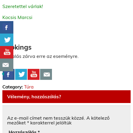
Szeretettel várlak!
Kocsis Marcsi
Bookings
Foglalás zárva erre az eseményre.
Category:
Túra
Vélemény, hozzászólás?
Az e-mail címet nem tesszük közzé.
A kötelező
mezőket
*
karakterrel jelöltük
Hozzászólás
*