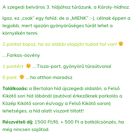
A szegedi belváros 3. hídjához túrázunk, a Károly-hídhoz.
Igaz, ez „csak” egy fahíd, de a „MIENK” :-), célnak éppen a
legjobb, mert igazán gyönyörűséges túrát lehet a
környékén tenni
.
2 pontot kapsz, ha az alábbi alapján tudod hol van!
….Farkas-ösvény
1 pontért:
….
Tisza-part, gyönyörű túraútvonal
0 pont:
….
ha otthon maradsz
Találkozás:
a Bertalan híd újszegedi oldalán, a Felső
Kikötő sori híd lábánál (autóval érkezőknek parkolás a
Közép Kikötő soron és/vagy a Felső Kikötő soron)
lehetséges, a híd alatt viszont tiltott!
Részvételi díj:
1500 Ft/fő, + 500 Ft a botkölcsönzés, ha
még nincsen sajátod.