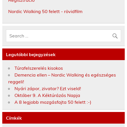
Regisztráció
Nordic Walking 50 felett - rövidfilm
Legutóbbi bejegyzések
Túrafelszerelés kisokos
Demencia ellen – Nordic Walking és egészséges
reggeli!
Nyári zápor, zivatar? Ezt viseld!
Október 9. A Kéktúrázás Napja
A 8 legjobb mozgásfajta 50 felett :-)
Címkék