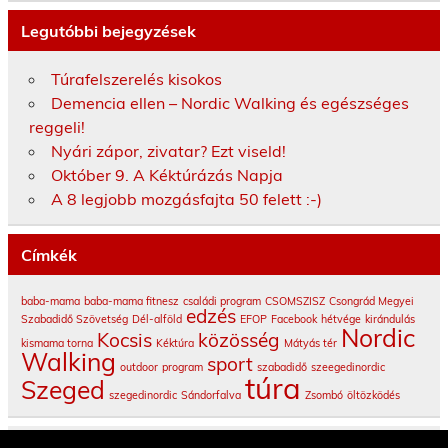
Legutóbbi bejegyzések
Túrafelszerelés kisokos
Demencia ellen – Nordic Walking és egészséges
reggeli!
Nyári zápor, zivatar? Ezt viseld!
Október 9. A Kéktúrázás Napja
A 8 legjobb mozgásfajta 50 felett :-)
Címkék
baba-mama
baba-mama fitnesz
családi program
CSOMSZISZ
Csongrád Megyei
edzés
Szabadidő Szövetség
Dél-alföld
EFOP
Facebook
hétvége
kirándulás
Nordic
Kocsis
közösség
kismama torna
Kéktúra
Mátyás tér
Walking
sport
outdoor
program
szabadidő
szeegedinordic
túra
Szeged
szegedinordic
Sándorfalva
Zsombó
öltözködés