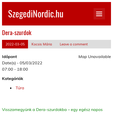
Skip
to
SzegediNordic.hu
content
Szegedi Nordic Walking oldal
Dera-szurdok
2022-03-05
Kocsis Mária
Leave a comment
Időpont
Map Unavailable
Date(s) - 05/03/2022
07:00 - 18:00
Kategóriák
Túra
Visszamegyünk a Dera-szurdokba – egy egész napos