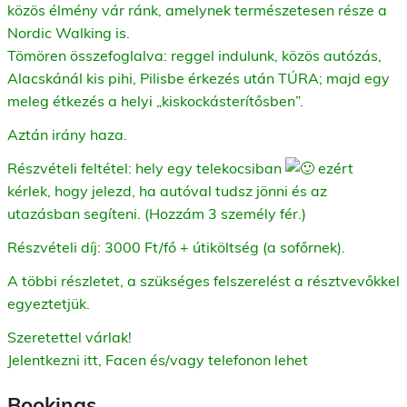
közös élmény vár ránk, amelynek természetesen része a
Nordic Walking is.
Tömören összefoglalva: reggel indulunk, közös autózás,
Alacskánál kis pihi, Pilisbe érkezés után TÚRA; majd egy
meleg étkezés a helyi „kiskockásterítősben”.
Aztán irány haza.
Részvételi feltétel: hely egy telekocsiban
ezért
kérlek, hogy jelezd, ha autóval tudsz jönni és az
utazásban segíteni. (Hozzám 3 személy fér.)
Részvételi díj: 3000 Ft/fő + útiköltség (a sofőrnek).
A többi részletet, a szükséges felszerelést a résztvevőkkel
egyeztetjük.
Szeretettel várlak!
Jelentkezni itt, Facen és/vagy telefonon lehet
Bookings