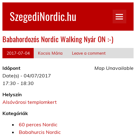
Skip
to
SzegediNordic.hu
content
Szegedi Nordic Walking oldal
Babahordozós Nordic Walking Nyár ON :-)
2017-07-04
Kocsis Mária
Leave a comment
Időpont
Map Unavailable
Date(s) - 04/07/2017
17:30 - 18:30
Helyszín
Alsóvárosi templomkert
Kategóriák
60 perces Nordic
Babahurcis Nordic