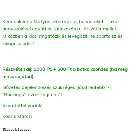
Keddenként a Mátyás téren várlak benneteket – akár
nagyszülővel együtt is, találkozás a játszótér mellett.
Miközben a kicsi ringatózik és levegőzik, te sportolsz és
kikapcsolódsz!
Részvételi díj: 1000 Ft, + 500 Ft a botkölcsönzés (ha még
nincs sajátod).
Előzetes bejelentkezés szükséges (lásd lentebb :-),
“Bookings”, azaz “foglalás”)
Szeretettel várlak!
Kocsis Marcsi
Bookings