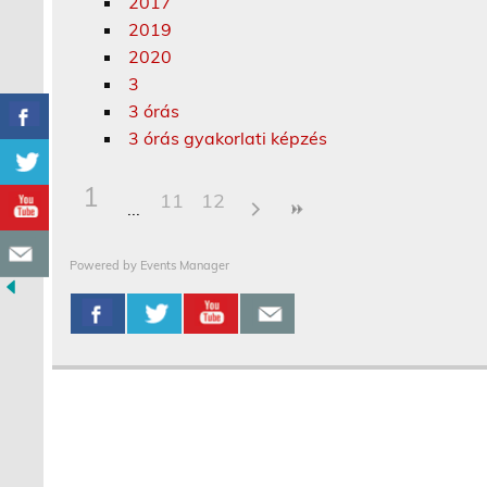
2017
2019
2020
3
3 órás
3 órás gyakorlati képzés
1
11
12
Powered by
Events Manager