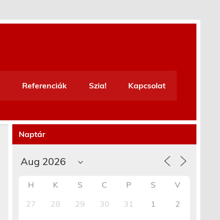
Referenciák
Szia!
Kapcsolat
Naptár
H
K
S
C
P
S
V
27
28
29
30
31
1
2