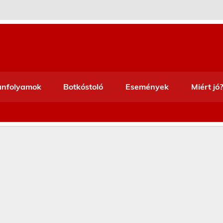
anfolyamok
Botkóstoló
Események
Miért jó?