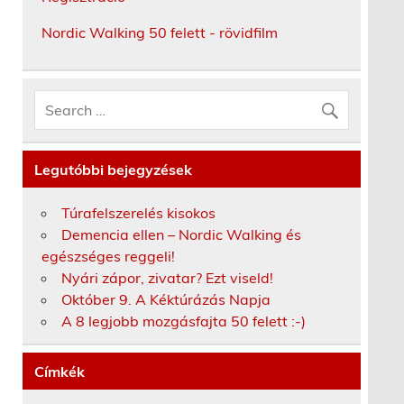
Nordic Walking 50 felett - rövidfilm
Legutóbbi bejegyzések
Túrafelszerelés kisokos
Demencia ellen – Nordic Walking és
egészséges reggeli!
Nyári zápor, zivatar? Ezt viseld!
Október 9. A Kéktúrázás Napja
A 8 legjobb mozgásfajta 50 felett :-)
Címkék