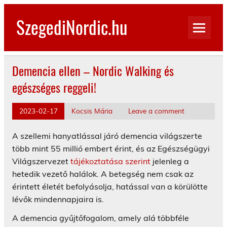
Skip
to
SzegediNordic.hu
content
Szegedi Nordic Walking oldal
Demencia ellen – Nordic Walking és
egészséges reggeli!
2023-02-17
Kocsis Mária
Leave a comment
A szellemi hanyatlással járó demencia világszerte
több mint 55 millió embert érint, és az Egészségügyi
Világszervezet
tájékoztatása szerint
jelenleg a
hetedik vezető halálok. A betegség nem csak az
érintett életét befolyásolja, hatással van a körülötte
lévők mindennapjaira is.
A demencia gyűjtőfogalom, amely alá többféle