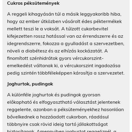
Cukros péksütemények
A reggeli kihagyásán túl a másik leggyakoribb hiba,
hogy az ember útközben vásárolt édes péktermékek
mellett teszi le a voksát. A túlzott cukorbevitel
kifejezetten rossz hatással van az érrendszerre és az
idegrendszerre, fokozza a gyulladást a szervezetben,
növeli a diabétesz és az elhízás kockázatát. A
finomított szénhidrátok gyors vércukorszint-
emelkedést váltanak ki, a vércukorszint ingadozása
pedig szintén többféleképpen károsítja a szervezetet.
Joghurtok, pudingok
A különféle joghurtok és pudingok gyorsan
előkapható és elfogyasztható választást jelentenek
reggelente, azonban a péksüteményekhez hasonlóan
bővelkednek a hozzáadott cukorban, ráadásul
többnyire csak rövid ideig tartó jóllakottságot
biztosítanak. Amennyiben joghurtot reggeliznél, a