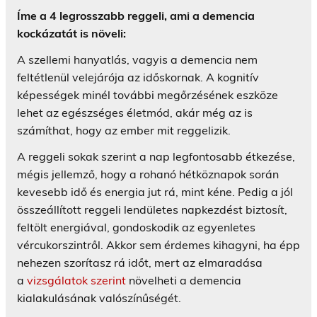
Íme a 4 legrosszabb reggeli, ami a demencia
kockázatát is növeli:
A szellemi hanyatlás, vagyis a demencia nem
feltétlenül velejárója az időskornak. A kognitív
képességek minél további megőrzésének eszköze
lehet az egészséges életmód, akár még az is
számíthat, hogy az ember mit reggelizik.
A reggeli sokak szerint a nap legfontosabb étkezése,
mégis jellemző, hogy a rohanó hétköznapok során
kevesebb idő és energia jut rá, mint kéne. Pedig a jól
összeállított reggeli lendületes napkezdést biztosít,
feltölt energiával, gondoskodik az egyenletes
vércukorszintről. Akkor sem érdemes kihagyni, ha épp
nehezen szorítasz rá időt, mert az elmaradása
a
vizsgálatok szerint
növelheti a demencia
kialakulásának valószínűségét.