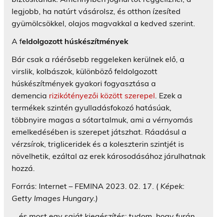
legjobb, ha natúrt vásárolsz, és otthon ízesíted
gyümölcsökkel, olajos magvakkal a kedved szerint.
A f
eldolgozott húskészítmények
Bár csak a ráérősebb reggeleken kerülnek elő, a
virslik, kolbászok, különböző feldolgozott
húskészítmények gyakori fogyasztása a
demencia
rizikótényezői között szerepel
. Ezek a
termékek szintén gyulladásfokozó hatásúak,
többnyire magas a sótartalmuk, ami a vérnyomás
emelkedésében is szerepet játszhat. Ráadásul a
vérzsírok, trigliceridek és a koleszterin szintjét is
növelhetik, ezáltal az erek károsodásához járulhatnak
hozzá.
Forrás: Internet – FEMINA 2023. 02. 17. (
Képek:
Getty Images Hungary.)
….és most egy saját kiegészítés: tudom, hogy furán,