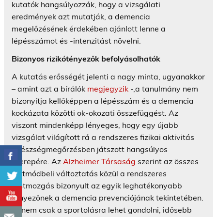
kutatók hangsúlyozzák, hogy a vizsgálati
eredmények azt mutatják, a demencia
megelőzésének érdekében ajánlott lenne a
lépésszámot és -intenzitást növelni.
Bizonyos rizikótényezők befolyásolhatók
A kutatás erősségét jelenti a nagy minta, ugyanakkor
– amint azt a bírálók
megjegyzik
-,a tanulmány nem
bizonyítja kellőképpen a lépésszám és a demencia
kockázata közötti ok-okozati összefüggést. Az
viszont mindenképp lényeges, hogy egy újabb
vizsgálat világított rá a rendszeres fizikai aktivitás
egészségmegőrzésben játszott hangsúlyos
szerepére. Az
Alzheimer Társaság
szerint az összes
életmódbeli változtatás közül a rendszeres
testmozgás bizonyult az egyik leghatékonyabb
tényezőnek a demencia prevenciójának tekintetében.
Itt nem csak a sportolásra lehet gondolni, idősebb