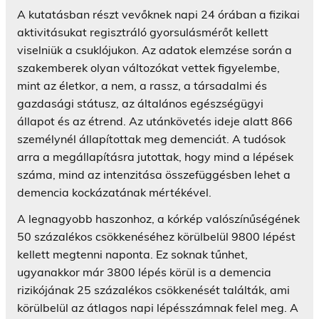
A kutatásban részt vevőknek napi 24 órában a fizikai
aktivitásukat regisztráló gyorsulásmérőt kellett
viselniük a csuklójukon. Az adatok elemzése során a
szakemberek olyan változókat vettek figyelembe,
mint az életkor, a nem, a rassz, a társadalmi és
gazdasági státusz, az általános egészségügyi
állapot és az étrend. Az utánkövetés ideje alatt 866
személynél állapítottak meg demenciát. A tudósok
arra a megállapításra jutottak, hogy mind a lépések
száma, mind az intenzitása összefüggésben lehet a
demencia kockázatának mértékével.
A legnagyobb haszonhoz, a kórkép valószínűségének
50 százalékos csökkenéséhez körülbelül 9800 lépést
kellett megtenni naponta. Ez soknak tűnhet,
ugyanakkor már 3800 lépés körül is a demencia
rizikójának 25 százalékos csökkenését találták, ami
körülbelül az átlagos napi lépésszámnak felel meg. A