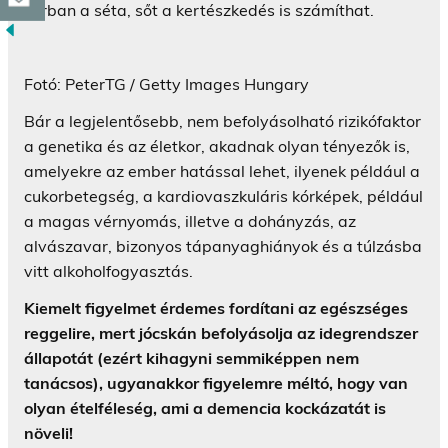
korban a séta, sőt a kertészkedés is számíthat.
Fotó: PeterTG / Getty Images Hungary
Bár a legjelentősebb, nem befolyásolható rizikófaktor
a genetika és az életkor, akadnak olyan tényezők is,
amelyekre az ember hatással lehet, ilyenek például a
cukorbetegség, a kardiovaszkuláris kórképek, például
a magas vérnyomás, illetve a dohányzás, az
alvászavar, bizonyos tápanyaghiányok és a túlzásba
vitt alkoholfogyasztás.
Kiemelt figyelmet érdemes fordítani az egészséges
reggelire, mert jócskán befolyásolja az idegrendszer
állapotát (ezért kihagyni semmiképpen nem
tanácsos), ugyanakkor figyelemre méltó, hogy van
olyan ételféleség, ami a demencia kockázatát is
növeli!