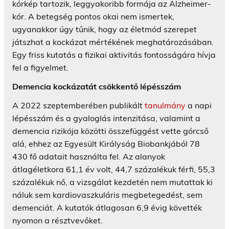
kórkép tartozik, leggyakoribb formája az Alzheimer-
kór. A betegség pontos okai nem ismertek,
ugyanakkor úgy tűnik, hogy az életmód szerepet
játszhat a kockázat mértékének meghatározásában.
Egy friss kutatás a fizikai aktivitás fontosságára hívja
fel a figyelmet.
Demencia kockázatát csökkentő lépésszám
A 2022 szeptemberében publikált
tanulmány
a napi
lépésszám és a gyaloglás intenzitása, valamint a
demencia rizikója közötti összefüggést vette górcső
alá, ehhez az Egyesült Királyság Biobankjából 78
430 fő adatait használta fel. Az alanyok
átlagéletkora 61,1 év volt, 44,7 százalékuk férfi, 55,3
százalékuk nő, a vizsgálat kezdetén nem mutattak ki
náluk sem kardiovaszkuláris megbetegedést, sem
demenciát. A kutatók átlagosan 6,9 évig követték
nyomon a résztvevőket.