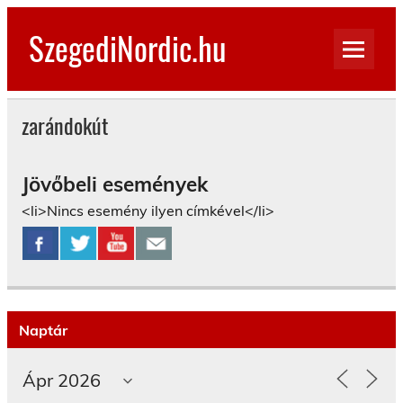
Skip
to
SzegediNordic.hu
content
Szegedi Nordic Walking oldal
zarándokút
Jövőbeli események
<li>Nincs esemény ilyen címkével</li>
Naptár