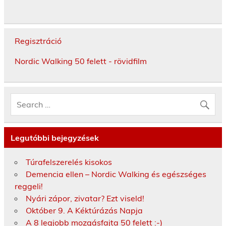
Regisztráció
Nordic Walking 50 felett - rövidfilm
Legutóbbi bejegyzések
Túrafelszerelés kisokos
Demencia ellen – Nordic Walking és egészséges
reggeli!
Nyári zápor, zivatar? Ezt viseld!
Október 9. A Kéktúrázás Napja
A 8 legjobb mozgásfajta 50 felett :-)