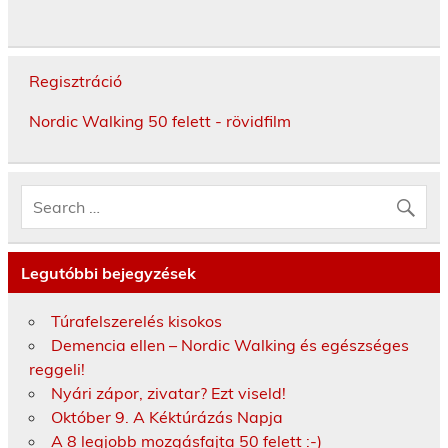
Regisztráció
Nordic Walking 50 felett - rövidfilm
Legutóbbi bejegyzések
Túrafelszerelés kisokos
Demencia ellen – Nordic Walking és egészséges
reggeli!
Nyári zápor, zivatar? Ezt viseld!
Október 9. A Kéktúrázás Napja
A 8 legjobb mozgásfajta 50 felett :-)