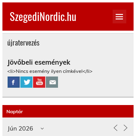
Skip
to
SzegediNordic.hu
content
Szegedi Nordic Walking oldal
újratervezés
Jövőbeli események
<li>Nincs esemény ilyen címkével</li>
Naptár