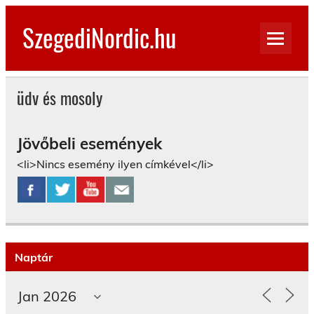
Skip
to
SzegediNordic.hu
content
Szegedi Nordic Walking oldal
üdv és mosoly
Jövőbeli események
<li>Nincs esemény ilyen címkével</li>
Naptár