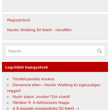
Regisztráció
Nordic Walking 50 felett - rövidfilm
Legutóbbi bejegyzések
Túrafelszerelés kisokos
Demencia ellen – Nordic Walking és egészséges
reggeli!
Nyári zápor, zivatar? Ezt viseld!
Október 9. A Kéktúrázás Napja
A 8 legjobb mozgásfajta 50 felett :-)