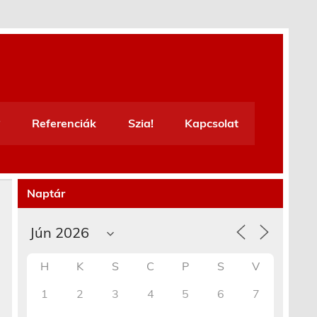
Referenciák
Szia!
Kapcsolat
Naptár
H
K
S
C
P
S
V
1
2
3
4
5
6
7