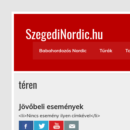
Skip
to
content
SzegediNordic.hu
Szegedi Nordic Walking oldal
Babahordozós Nordic
Túrák
T
téren
Jövőbeli események
<li>Nincs esemény ilyen címkével</li>