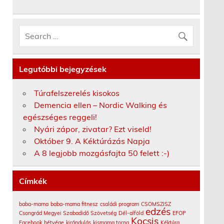
Legutóbbi bejegyzések
Túrafelszerelés kisokos
Demencia ellen – Nordic Walking és
egészséges reggeli!
Nyári zápor, zivatar? Ezt viseld!
Október 9. A Kéktúrázás Napja
A 8 legjobb mozgásfajta 50 felett :-)
Címkék
baba-mama
baba-mama fitnesz
családi program
CSOMSZISZ
edzés
Csongrád Megyei Szabadidő Szövetség
Dél-alföld
EFOP
Kocsis
Facebook
hétvége
kirándulás
kismama torna
Kéktúra