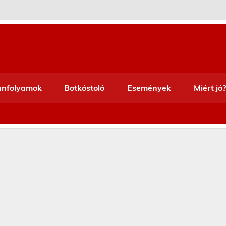
anfolyamok
Botkóstoló
Események
Miért jó?