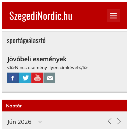
Skip
to
SzegediNordic.hu
content
Szegedi Nordic Walking oldal
sportágválasztó
Jövőbeli események
<li>Nincs esemény ilyen címkével</li>
Naptár