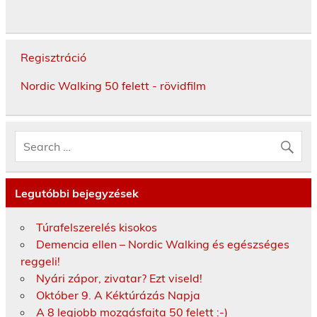
Regisztráció
Nordic Walking 50 felett - rövidfilm
Legutóbbi bejegyzések
Túrafelszerelés kisokos
Demencia ellen – Nordic Walking és egészséges
reggeli!
Nyári zápor, zivatar? Ezt viseld!
Október 9. A Kéktúrázás Napja
A 8 legjobb mozgásfajta 50 felett :-)