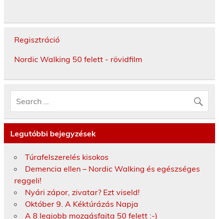
Regisztráció
Nordic Walking 50 felett - rövidfilm
Legutóbbi bejegyzések
Túrafelszerelés kisokos
Demencia ellen – Nordic Walking és egészséges
reggeli!
Nyári zápor, zivatar? Ezt viseld!
Október 9. A Kéktúrázás Napja
A 8 legjobb mozgásfajta 50 felett :-)