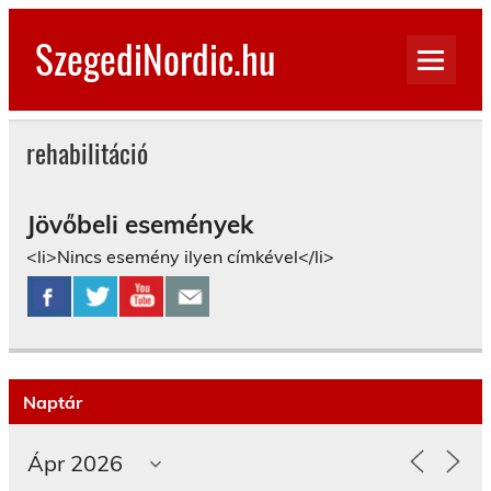
Skip
to
SzegediNordic.hu
content
Szegedi Nordic Walking oldal
rehabilitáció
Jövőbeli események
<li>Nincs esemény ilyen címkével</li>
Naptár