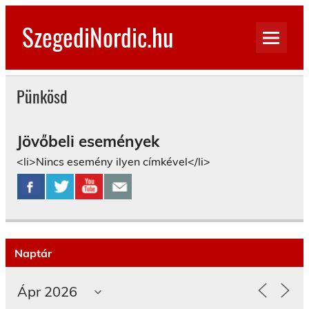
Skip
to
SzegediNordic.hu
content
Szegedi Nordic Walking oldal
Pünkösd
Jövőbeli események
<li>Nincs esemény ilyen címkével</li>
Naptár