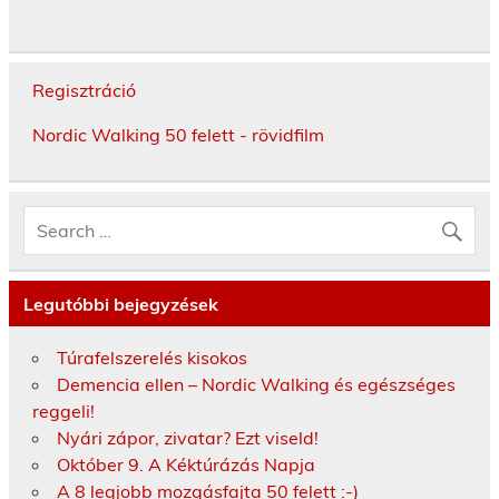
Regisztráció
Nordic Walking 50 felett - rövidfilm
Legutóbbi bejegyzések
Túrafelszerelés kisokos
Demencia ellen – Nordic Walking és egészséges
reggeli!
Nyári zápor, zivatar? Ezt viseld!
Október 9. A Kéktúrázás Napja
A 8 legjobb mozgásfajta 50 felett :-)