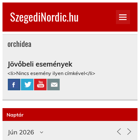
Skip
to
SzegediNordic.hu
content
Szegedi Nordic Walking oldal
orchidea
Jövőbeli események
<li>Nincs esemény ilyen címkével</li>
Naptár