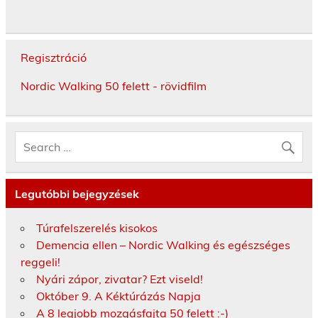
Regisztráció
Nordic Walking 50 felett - rövidfilm
Legutóbbi bejegyzések
Túrafelszerelés kisokos
Demencia ellen – Nordic Walking és egészséges
reggeli!
Nyári zápor, zivatar? Ezt viseld!
Október 9. A Kéktúrázás Napja
A 8 legjobb mozgásfajta 50 felett :-)