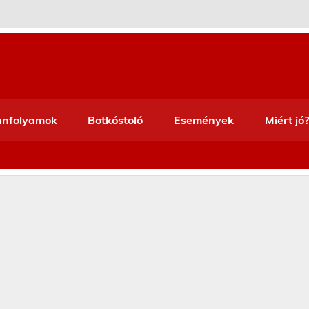
anfolyamok
Botkóstoló
Események
Miért jó?