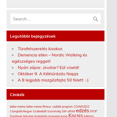
Legutóbbi bejegyzések
Túrafelszerelés kisokos
Demencia ellen – Nordic Walking és
egészséges reggeli!
Nyári zápor, zivatar? Ezt viseld!
Október 9. A Kéktúrázás Napja
A 8 legjobb mozgásfajta 50 felett :-)
Címkék
baba-mama
baba-mama fitnesz
családi program
CSOMSZISZ
edzés
Csongrád Megyei Szabadidő Szövetség
Dél-alföld
EFOP
Kocsis
Facebook
hétvége
kirándulás
kismama torna
Kéktúra