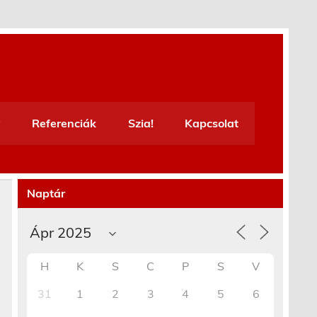
Referenciák
Szia!
Kapcsolat
Naptár
H
K
S
C
P
S
V
31
1
2
3
4
5
6