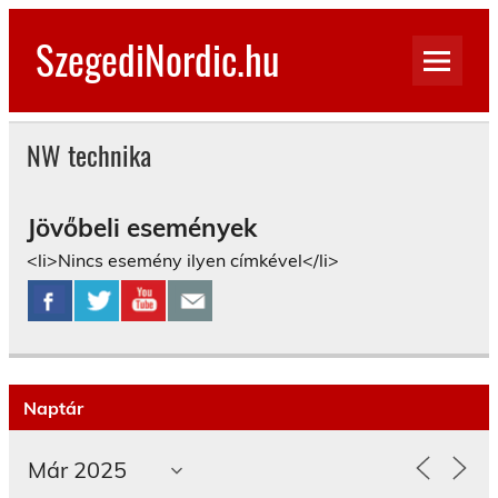
Skip
to
SzegediNordic.hu
content
Szegedi Nordic Walking oldal
NW technika
Jövőbeli események
<li>Nincs esemény ilyen címkével</li>
Naptár