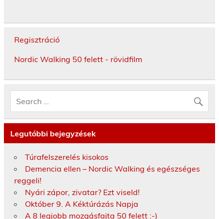
Regisztráció
Nordic Walking 50 felett - rövidfilm
Legutóbbi bejegyzések
Túrafelszerelés kisokos
Demencia ellen – Nordic Walking és egészséges
reggeli!
Nyári zápor, zivatar? Ezt viseld!
Október 9. A Kéktúrázás Napja
A 8 legjobb mozgásfajta 50 felett :-)