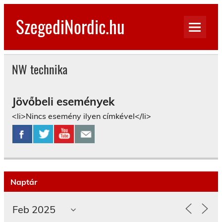
Skip
to
SzegediNordic.hu
content
Szegedi Nordic Walking oldal
NW technika
Jövőbeli események
<li>Nincs esemény ilyen címkével</li>
Naptár