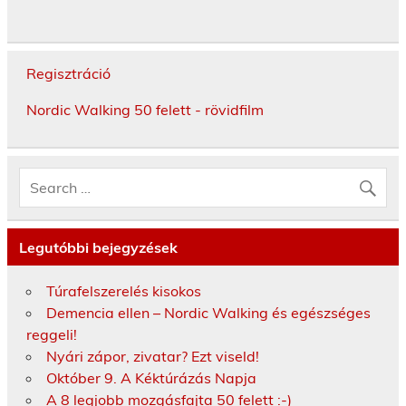
Regisztráció
Nordic Walking 50 felett - rövidfilm
Legutóbbi bejegyzések
Túrafelszerelés kisokos
Demencia ellen – Nordic Walking és egészséges
reggeli!
Nyári zápor, zivatar? Ezt viseld!
Október 9. A Kéktúrázás Napja
A 8 legjobb mozgásfajta 50 felett :-)