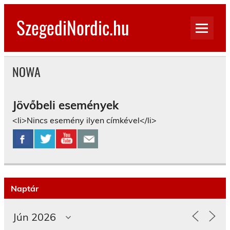
Skip
to
SzegediNordic.hu
content
Szegedi Nordic Walking oldal
NOWA
Jövőbeli események
<li>Nincs esemény ilyen címkével</li>
Naptár