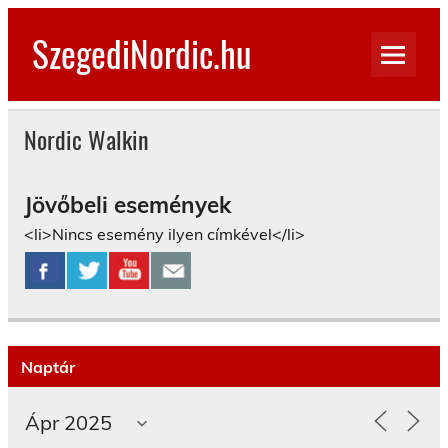
Skip
to
SzegediNordic.hu
content
Szegedi Nordic Walking oldal
Nordic Walkin
Jövőbeli események
<li>Nincs esemény ilyen címkével</li>
Naptár