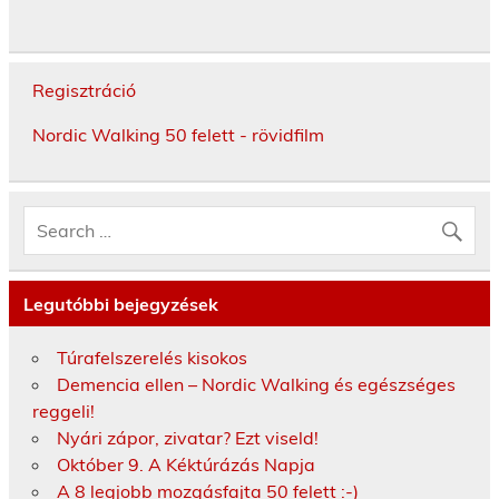
Regisztráció
Nordic Walking 50 felett - rövidfilm
Legutóbbi bejegyzések
Túrafelszerelés kisokos
Demencia ellen – Nordic Walking és egészséges
reggeli!
Nyári zápor, zivatar? Ezt viseld!
Október 9. A Kéktúrázás Napja
A 8 legjobb mozgásfajta 50 felett :-)