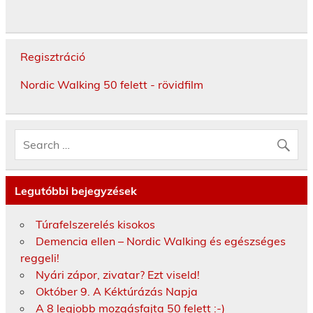
Regisztráció
Nordic Walking 50 felett - rövidfilm
Legutóbbi bejegyzések
Túrafelszerelés kisokos
Demencia ellen – Nordic Walking és egészséges
reggeli!
Nyári zápor, zivatar? Ezt viseld!
Október 9. A Kéktúrázás Napja
A 8 legjobb mozgásfajta 50 felett :-)