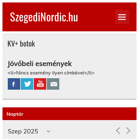
Skip
to
SzegediNordic.hu
content
Szegedi Nordic Walking oldal
KV+ botok
Jövőbeli események
<li>Nincs esemény ilyen címkével</li>
Naptár