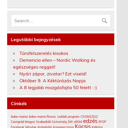
Legutóbbi bejegyzések
Túrafelszerelés kisokos
Demencia ellen – Nordic Walking és
egészséges reggeli!
Nyári zápor, zivatar? Ezt viseld!
Október 9. A Kéktúrázás Napja
A 8 legjobb mozgásfajta 50 felett :-)
Címkék
baba-mama
baba-mama fitnesz
családi program
CSOMSZISZ
edzés
Csongrád Megyei Szabadidő Szövetség
Dél-alföld
EFOP
Kocsis
Facebook
hétvége
kirándulás
kismama torna
Kéktúra