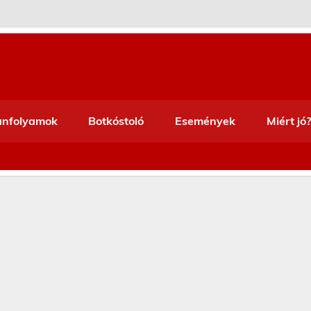
anfolyamok
Botkóstoló
Események
Miért jó?