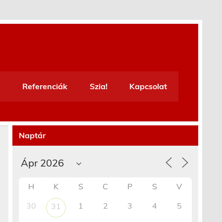
Referenciák
Szia!
Kapcsolat
Naptár
H
K
S
C
P
S
V
30
1
2
3
4
5
31