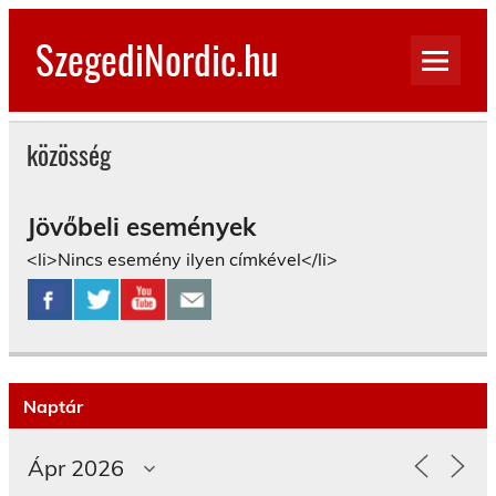
Skip
to
SzegediNordic.hu
content
Szegedi Nordic Walking oldal
közösség
Jövőbeli események
<li>Nincs esemény ilyen címkével</li>
Naptár