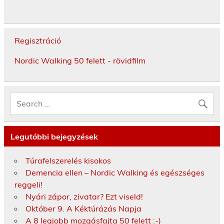
Regisztráció
Nordic Walking 50 felett - rövidfilm
Legutóbbi bejegyzések
Túrafelszerelés kisokos
Demencia ellen – Nordic Walking és egészséges
reggeli!
Nyári zápor, zivatar? Ezt viseld!
Október 9. A Kéktúrázás Napja
A 8 legjobb mozgásfajta 50 felett :-)